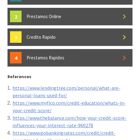
Prestamos Online
Credito Rapido
Prestamos Rapidos
References
https://www.lendingtree.com/personal/what-are-
personal-loans-used-for/
https://www.myfico.com/credit-education/whats-in-
your-credit-score/
https://www.thebalance.com/how-your-credit-score-
influences-your-interest-rate-960278
https://www.gobankingrates.com/credit/credit-